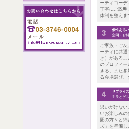
ーティコーデ
丁寧にご説明
体制を整えま
個性ある
空間・お
ご家族・ご友
ーティに共通
き）があること
のプロフィー
きる、また参
る会場選び、
サプライ
主役とゲ
思いがけない
いお楽しみのひ
囲の方々と綿
ズ」を準備し